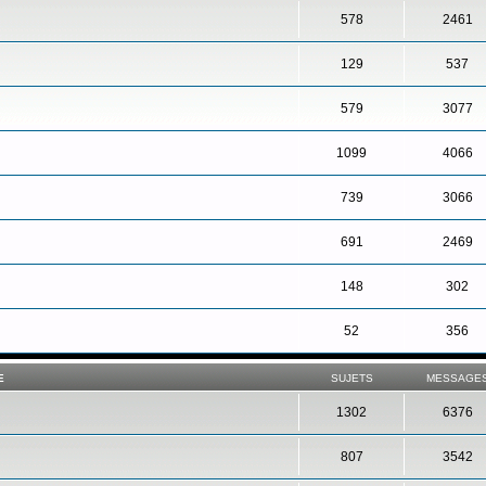
578
2461
129
537
579
3077
1099
4066
739
3066
691
2469
148
302
52
356
E
SUJETS
MESSAGE
1302
6376
807
3542