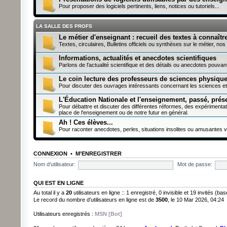
Pour proposer des logiciels pertinents, liens, notices ou tutoriels...
LA SALLE DES PROFS
Le métier d'enseignant : recueil des textes à connaître
Textes, circulaires, Bulletins officiels ou synthèses sur le métier, nos 
Informations, actualités et anecdotes scientifiques
Parlons de l'actualité scientifique et des détails ou anecdotes pouva
Le coin lecture des professeurs de sciences physiqu
Pour discuter des ouvrages intéressants concernant les sciences et
L'Éducation Nationale et l'enseignement, passé, présen
Pour débattre et discuter des différentes réformes, des expérimenta
place de l'enseignement ou de notre futur en général.
Ah ! Ces élèves...
Pour raconter anecdotes, perles, situations insolites ou amusantes 
CONNEXION
•
M’ENREGISTRER
Nom d’utilisateur:
Mot de passe:
QUI EST EN LIGNE
Au total il y a
20
utilisateurs en ligne :: 1 enregistré, 0 invisible et 19 invités (b
Le record du nombre d’utilisateurs en ligne est de
3500
, le 10 Mar 2026, 04:24
Utilisateurs enregistrés :
MSN [Bot]