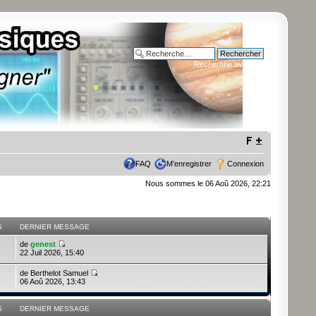
Recherche avancée
FAQ
M’enregistrer
Connexion
Nous sommes le 06 Aoû 2026, 22:21
S
DERNIER MESSAGE
de
genest
22 Juil 2026, 15:40
de
Berthelot Samuel
06 Aoû 2026, 13:43
S
DERNIER MESSAGE