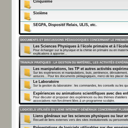
Cinquième
Sixième
SEGPA, Dispositif Relais, ULIS, etc.
DOCUMENTS ET DISCUSSIONS PÉDAGOGIQUES CONCERNANT LE PREMIE
Les Sciences Physiques à l'école primaire et à l'écol
Pour échanger sur la physique et la chimie en primaire ou en maternel
explications à apporter...
TRAVAUX PRATIQUES : LA GESTION DU MATÉRIEL, LES ACTIVITÉS EXPÉR
Les manipulations, les TP et autres activités expérim
Sur les expériences et manipulations, buts, pertinence, déroulement, e
astuces... Pour les documents pédagogiques, merci de les placer da
Le Laboratoire
Sur la gestion du laboratoire : les commandes, les conseils ou les que
Expériences ou animations scientifiques avec des en
Pour discuter et proposer des expériences ou des thèmes d'ateliers s
associatives non forcément liées à un programme scolaire.
LOGICIELS UTILISÉS OU LIENS INTERNET GÉNÉRAUX CONCERNANT PLUSI
Liens généraux sur les sciences physiques ou leur 
Recueil de liens externes vers des sites institutionnels ou personnels
Présentations de logiciels utilisables par des enseig