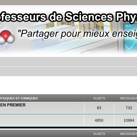
YSIQUES ET CHIMIQUES
SUJETS
MESSAGE
E EN PREMIER
83
733
4850
10984
SUJETS
MESSAGE