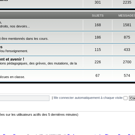
301
2235
SUJETS
MESSAGE
.
168
1581
droits, nos devoirs...
186
875
nt être mentionnés dans les cours.
es
115
433
/ou l'enseignement.
t et avenir !
226
2700
tions pédagogiques, des grèves, des mutations, de la
67
574
vécues en classe.
|
Me connecter automatiquement à chaque visite
asées sur les utilisateurs actifs des 5 dernières minutes)