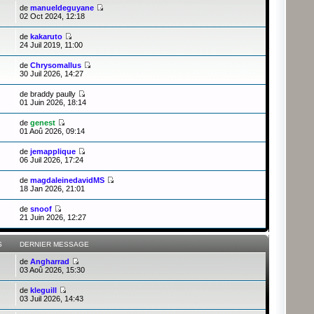
de
manueldeguyane
02 Oct 2024, 12:18
de
kakaruto
24 Juil 2019, 11:00
de
Chrysomallus
30 Juil 2026, 14:27
de
braddy paully
01 Juin 2026, 18:14
de
genest
01 Aoû 2026, 09:14
de
jemapplique
06 Juil 2026, 17:24
de
magdaleinedavidMS
18 Jan 2026, 21:01
de
snoof
21 Juin 2026, 12:27
S
DERNIER MESSAGE
de
Angharrad
03 Aoû 2026, 15:30
de
kleguill
03 Juil 2026, 14:43