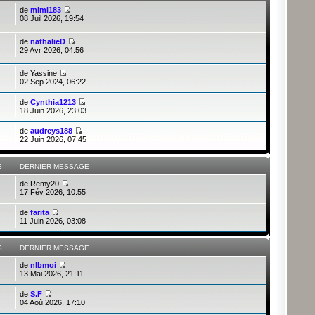
de
mimi183
08 Juil 2026, 19:54
de
nathalieD
29 Avr 2026, 04:56
de
Yassine
02 Sep 2024, 06:22
de
Cynthia1213
18 Juin 2026, 23:03
de
audreys188
22 Juin 2026, 07:45
S
DERNIER MESSAGE
de
Remy20
17 Fév 2026, 10:55
de
farita
11 Juin 2026, 03:08
S
DERNIER MESSAGE
de
nlbmoi
13 Mai 2026, 21:11
de
S.F
04 Aoû 2026, 17:10