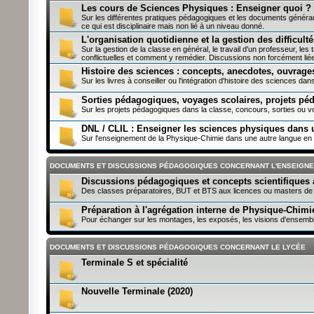
Les cours de Sciences Physiques : Enseigner quoi 
Sur les différentes pratiques pédagogiques et les documents généraux,
ce qui est disciplinaire mais non lié à un niveau donné.
L'organisation quotidienne et la gestion des difficult
Sur la gestion de la classe en général, le travail d'un professeur, les t
conflictuelles et comment y remédier. Discussions non forcément l
Histoire des sciences : concepts, anecdotes, ouvrag
Sur les livres à conseiller ou l'intégration d'histoire des sciences dan
Sorties pédagogiques, voyages scolaires, projets p
Sur les projets pédagogiques dans la classe, concours, sorties ou vo
DNL / CLIL : Enseigner les sciences physiques dans 
Sur l'enseignement de la Physique-Chimie dans une autre langue en t
DOCUMENTS ET DISCUSSIONS PÉDAGOGIQUES CONCERNANT L'ENSEIGN
Discussions pédagogiques et concepts scientifiques 
Des classes préparatoires, BUT et BTS aux licences ou masters de
Préparation à l'agrégation interne de Physique-Chimi
Pour échanger sur les montages, les exposés, les visions d'ensemble 
DOCUMENTS ET DISCUSSIONS PÉDAGOGIQUES CONCERNANT LE LYCÉE
Terminale S et spécialité
Nouvelle Terminale (2020)