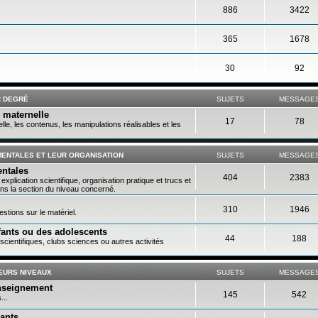
886
3422
365
1678
30
92
R DEGRÉ
SUJETS
MESSAGE
e maternelle
17
78
le, les contenus, les manipulations réalisables et les
IMENTALES ET LEUR ORGANISATION
SUJETS
MESSAGE
entales
404
2383
xplication scientifique, organisation pratique et trucs et
ns la section du niveau concerné.
310
1946
stions sur le matériel.
fants ou des adolescents
44
188
cientifiques, clubs sciences ou autres activités
EURS NIVEAUX
SUJETS
MESSAGE
enseignement
145
542
...
nants