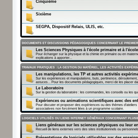
Cinquième
Sixième
SEGPA, Dispositif Relais, ULIS, etc.
DOCUMENTS ET DISCUSSIONS PÉDAGOGIQUES CONCERNANT LE PREMIE
Les Sciences Physiques à l'école primaire et à l'écol
Pour échanger sur la physique et la chimie en primaire ou en maternel
explications à apporter...
TRAVAUX PRATIQUES : LA GESTION DU MATÉRIEL, LES ACTIVITÉS EXPÉR
Les manipulations, les TP et autres activités expérim
Sur les expériences et manipulations, buts, pertinence, déroulement, e
astuces... Pour les documents pédagogiques, merci de les placer da
Le Laboratoire
Sur la gestion du laboratoire : les commandes, les conseils ou les que
Expériences ou animations scientifiques avec des en
Pour discuter et proposer des expériences ou des thèmes d'ateliers s
associatives non forcément liées à un programme scolaire.
LOGICIELS UTILISÉS OU LIENS INTERNET GÉNÉRAUX CONCERNANT PLUSI
Liens généraux sur les sciences physiques ou leur 
Recueil de liens externes vers des sites institutionnels ou personnels
Présentations de logiciels utilisables par des enseig