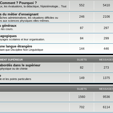
? Comment ? Pourquoi ?
552
5410
 les évaluations, la didactique, l'épistémologie... Tout
és du métier d'enseignant
246
2106
âches administratives, les situations difficiles ou
iées aux sciences physiques elles-mêmes.
es généraux
87
297
s les cours.
édagogiques
84
299
yages scolaires et leur organisation.
une langue étrangère
144
446
ant que Discipline Non Linguistique
EMENT SUPÉRIEUR
SUJETS
MESSAGE
abordés dans le supérieur
82
273
 physique ou de chimie
e
149
1375
et les points particuliers
SUJETS
MESSAGE
1560
9536
702
6114