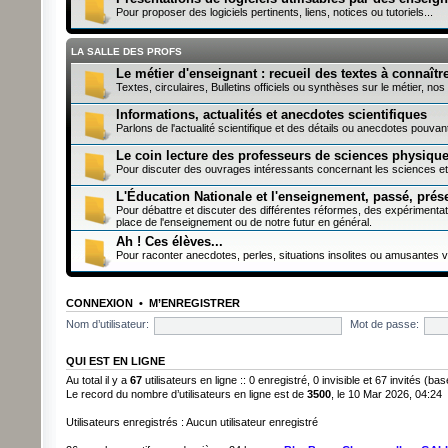
Pour proposer des logiciels pertinents, liens, notices ou tutoriels...
LA SALLE DES PROFS
Le métier d'enseignant : recueil des textes à connaître
Textes, circulaires, Bulletins officiels ou synthèses sur le métier, nos 
Informations, actualités et anecdotes scientifiques
Parlons de l'actualité scientifique et des détails ou anecdotes pouva
Le coin lecture des professeurs de sciences physiqu
Pour discuter des ouvrages intéressants concernant les sciences et
L'Éducation Nationale et l'enseignement, passé, présen
Pour débattre et discuter des différentes réformes, des expérimenta
place de l'enseignement ou de notre futur en général.
Ah ! Ces élèves...
Pour raconter anecdotes, perles, situations insolites ou amusantes 
CONNEXION
•
M’ENREGISTRER
Nom d’utilisateur:
Mot de passe:
QUI EST EN LIGNE
Au total il y a
67
utilisateurs en ligne :: 0 enregistré, 0 invisible et 67 invités (b
Le record du nombre d’utilisateurs en ligne est de
3500
, le 10 Mar 2026, 04:24
Utilisateurs enregistrés : Aucun utilisateur enregistré