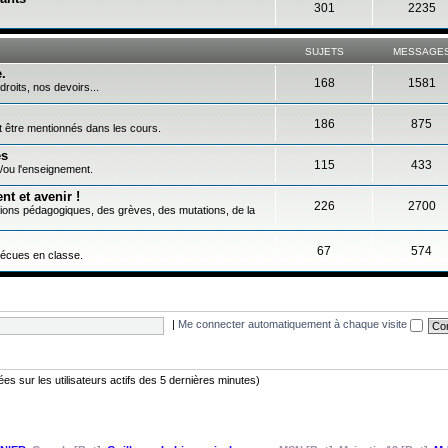
301
2235
SUJETS
MESSAGE
.
168
1581
droits, nos devoirs...
186
875
nt être mentionnés dans les cours.
es
115
433
/ou l'enseignement.
t et avenir !
226
2700
tions pédagogiques, des grèves, des mutations, de la
67
574
vécues en classe.
|
Me connecter automatiquement à chaque visite
asées sur les utilisateurs actifs des 5 dernières minutes)