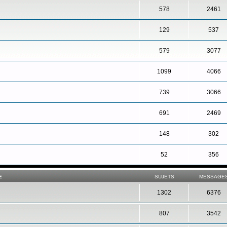
578
2461
129
537
579
3077
1099
4066
739
3066
691
2469
148
302
52
356
E
SUJETS
MESSAGE
1302
6376
807
3542