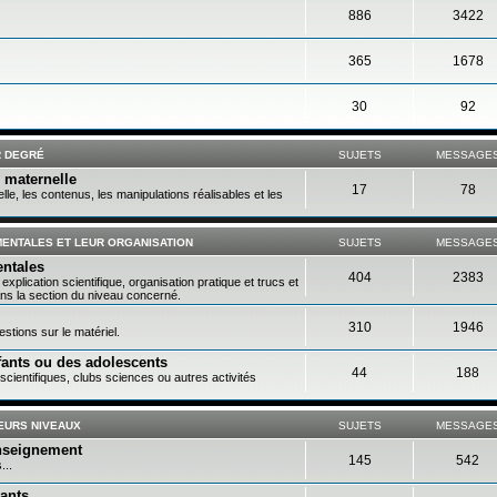
886
3422
365
1678
30
92
R DEGRÉ
SUJETS
MESSAGE
e maternelle
17
78
le, les contenus, les manipulations réalisables et les
IMENTALES ET LEUR ORGANISATION
SUJETS
MESSAGE
entales
404
2383
xplication scientifique, organisation pratique et trucs et
ns la section du niveau concerné.
310
1946
stions sur le matériel.
fants ou des adolescents
44
188
cientifiques, clubs sciences ou autres activités
EURS NIVEAUX
SUJETS
MESSAGE
enseignement
145
542
...
nants