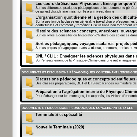
Les cours de Sciences Physiques : Enseigner quoi 
Sur les différentes pratiques pédagogiques et les documents généraux,
ce qui est disciplinaire mais non lié à un niveau donné.
L'organisation quotidienne et la gestion des difficult
Sur la gestion de la classe en général, le travail d'un professeur, les t
conflictuelles et comment y remédier. Discussions non forcément l
Histoire des sciences : concepts, anecdotes, ouvrag
Sur les livres à conseiller ou l'intégration d'histoire des sciences dan
Sorties pédagogiques, voyages scolaires, projets p
Sur les projets pédagogiques dans la classe, concours, sorties ou vo
DNL / CLIL : Enseigner les sciences physiques dans 
Sur l'enseignement de la Physique-Chimie dans une autre langue en t
DOCUMENTS ET DISCUSSIONS PÉDAGOGIQUES CONCERNANT L'ENSEIGN
Discussions pédagogiques et concepts scientifiques 
Des classes préparatoires, BUT et BTS aux licences ou masters de
Préparation à l'agrégation interne de Physique-Chimi
Pour échanger sur les montages, les exposés, les visions d'ensemble 
DOCUMENTS ET DISCUSSIONS PÉDAGOGIQUES CONCERNANT LE LYCÉE
Terminale S et spécialité
Nouvelle Terminale (2020)