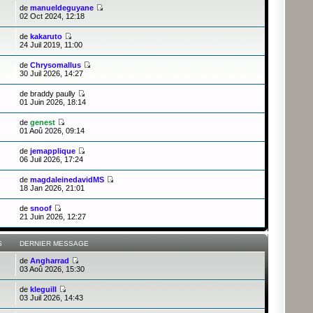
de
manueldeguyane
02 Oct 2024, 12:18
de
kakaruto
24 Juil 2019, 11:00
de
Chrysomallus
30 Juil 2026, 14:27
de
braddy paully
01 Juin 2026, 18:14
de
genest
01 Aoû 2026, 09:14
de
jemapplique
06 Juil 2026, 17:24
de
magdaleinedavidMS
18 Jan 2026, 21:01
de
snoof
21 Juin 2026, 12:27
S
DERNIER MESSAGE
de
Angharrad
03 Aoû 2026, 15:30
de
kleguill
03 Juil 2026, 14:43