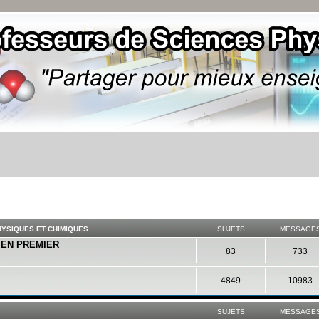
YSIQUES ET CHIMIQUES
SUJETS
MESSAGE
E EN PREMIER
83
733
4849
10983
SUJETS
MESSAGE