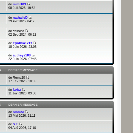
de
mimi183
08 Juil 2026, 19:54
de
nathalieD
29 Avr 2026, 04:56
de
Yassine
02 Sep 2024, 06:22
de
Cynthia1213
18 Juin 2026, 23:03
de
audreys188
22 Juin 2026, 07:45
S
DERNIER MESSAGE
de
Remy20
17 Fév 2026, 10:55
de
farita
11 Juin 2026, 03:08
S
DERNIER MESSAGE
de
nlbmoi
13 Mai 2026, 21:11
de
S.F
04 Aoû 2026, 17:10